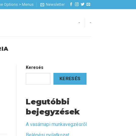
me Options > Menus
Newsletter
-
-
RIA
Keresés
KERESÉS
Legutóbbi
bejegyzések
A vasárnapi munkavegzésről
Belépési nyilatkozat