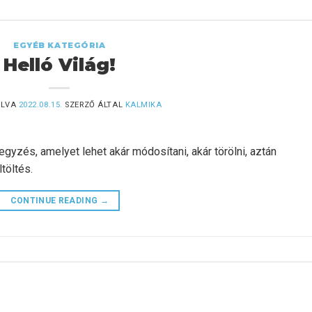
EGYÉB KATEGÓRIA
Helló Világ!
ÓLVA
2022.08.15.
SZERZŐ ÁLTAL
KALMIKA
yzés, amelyet lehet akár módosítani, akár törölni, aztán
töltés.
CONTINUE READING
→