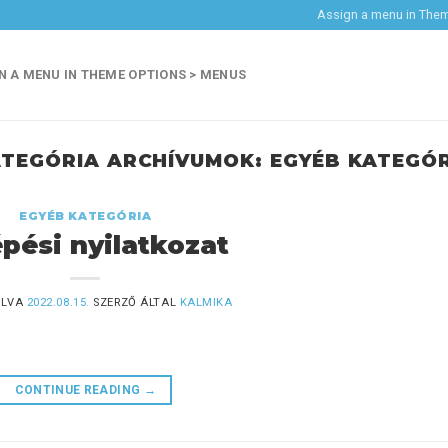
Assign a menu in The
N A MENU IN THEME OPTIONS > MENUS
ATEGÓRIA ARCHÍVUMOK:
EGYÉB KATEGÓ
EGYÉB KATEGÓRIA
pési nyilatkozat
ÓLVA
2022.08.15.
SZERZŐ ÁLTAL
KALMIKA
CONTINUE READING
→